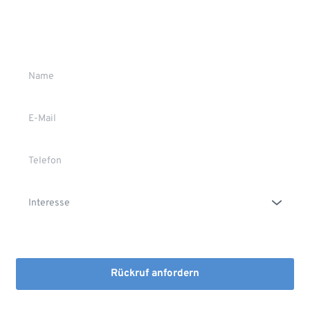
Wir rufen Sie gerne zurück
Gerne stehen wir Ihnen persönlich Rede und Antwort.
Die Erstinformation habe ich gelesen und heruntergeladen
Rückruf anfordern