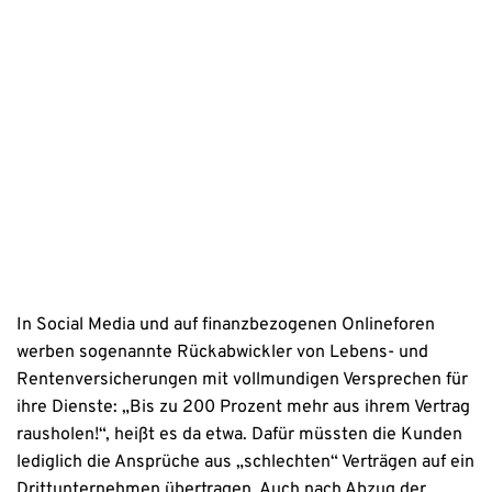
Mit dem Absenden stimmen Sie der Verarbeitung Ihrer Daten 
sowie der Kontaktaufnahme per E-Mail, Post oder Telefon zu. 
Erstinformation
Datenschutzhinweise
In Social Media und auf finanzbezogenen Onlineforen
werben sogenannte Rückabwickler von Lebens- und
Rentenversicherungen mit vollmundigen Versprechen für
ihre Dienste: „Bis zu 200 Prozent mehr aus ihrem Vertrag
rausholen!“, heißt es da etwa. Dafür müssten die Kunden
lediglich die Ansprüche aus „schlechten“ Verträgen auf ein
Drittunternehmen übertragen. Auch nach Abzug der