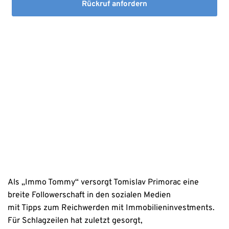
Rückruf anfordern
Mit dem Absenden stimmen Sie der Verarbeitung Ihrer Daten 
sowie der Kontaktaufnahme per E-Mail, Post oder Telefon zu. 
Erstinformation
Datenschutzhinweise
Als „Immo Tommy“ versorgt Tomislav Primorac eine
breite Followerschaft in den sozialen Medien
mit Tipps zum Reichwerden mit Immobilieninvestments.
Für Schlagzeilen hat zuletzt gesorgt,