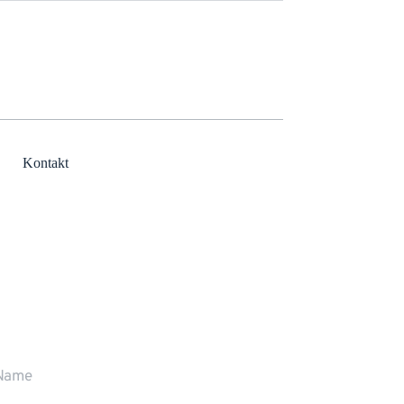
Kontakt
r rufen Sie gerne zurück
ne stehen wir Ihnen persönlich Rede und 
wort.