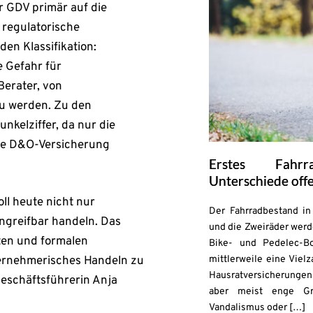
er GDV primär auf die
 regulatorische
en Klassifikation:
e Gefahr für
Berater, von
u werden. Zu den
nkelziffer, da nur die
eine D&O-Versicherung
Erstes Fahrr
Unterschiede off
ll heute nicht nur
Der Fahrradbestand in 
angreifbar handeln. Das
und die Zweiräder werd
ten und formalen
Bike- und Pedelec-B
rnehmerisches Handeln zu
mittlerweile eine Viel
Hausratversicherungen 
geschäftsführerin Anja
aber meist enge Gr
Vandalismus oder […]