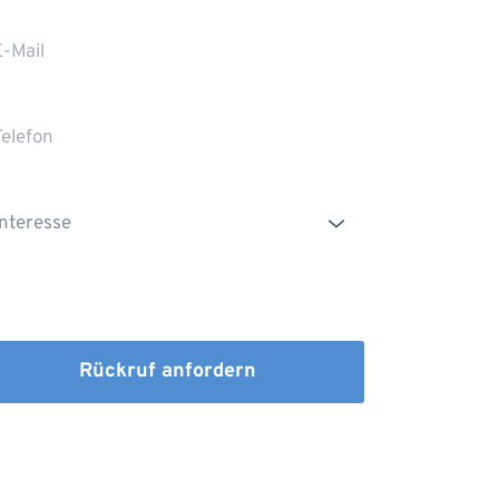
Die Erstinformation habe ich gelesen und
heruntergeladen
Rückruf anfordern
dem Absenden stimmen Sie der Verarbeitung Ihrer 
n sowie der Kontaktaufnahme per E-Mail, Post oder 
fon zu. 