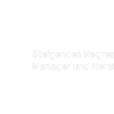
Steigendes Regress
Manager und Bera
Entscheider und Entscheiderinnen in deutschen U
einem wachsenden Risiko ausgesetzt, wegen Pflic
Schadensersatz verklagt zu werden. Wie der Vers
mitteilte, mussten die hiesigen Managerhaftpflich
Rekordsumme von 285 Millionen Euro überweisen, 
im Vorjahr. Die Zahl der Fälle legte um 12 Prozent 