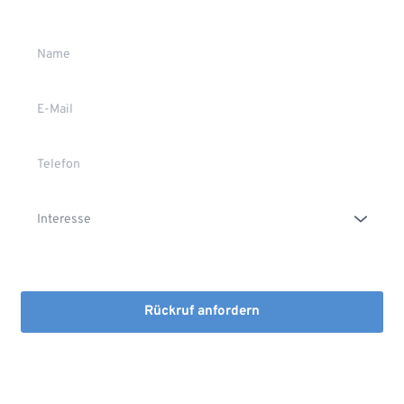
Die Erstinformation habe ich gelesen und heruntergeladen
Rückruf anfordern
Mit dem Absenden stimmen Sie der Verarbeitung Ihrer Daten 
sowie der Kontaktaufnahme per E-Mail, Post oder Telefon zu. 