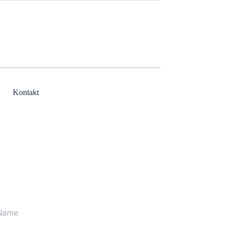
Kontakt
r rufen Sie gerne zurück
ne stehen wir Ihnen persönlich Rede und 
wort.