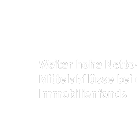
Weiter hohe Netto
Mittelabflüsse bei
Immobilienfonds
Die Hoffnung, die Welle an Mittelabflüssen aus of
würde nach einem Sondereffekt abebben, scheint si
aus Daten der Deutschen Bundesbank hervorgeht, 
499 Millionen Euro im Januar, im Februar netto 730 