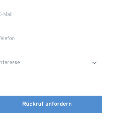
Die Erstinformation habe ich gelesen und
heruntergeladen
Rückruf anfordern
dem Absenden stimmen Sie der Verarbeitung Ihrer 
n sowie der Kontaktaufnahme per E-Mail, Post oder 
fon zu. 