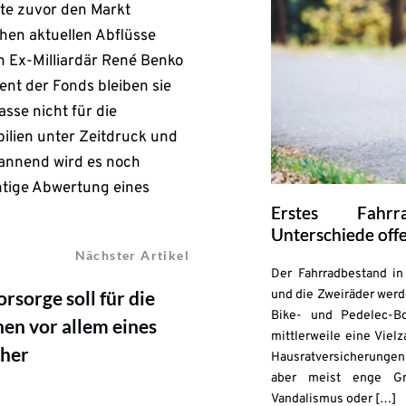
te zuvor den Markt
hen aktuellen Abflüsse
n Ex-Milliardär René Benko
nt der Fonds bleiben sie
sse nicht für die
ilien unter Zeitdruck und
annend wird es noch
ntige Abwertung eines
Erstes Fahrr
Unterschiede off
Nächster Artikel
Der Fahrradbestand in 
rsorge soll für die
und die Zweiräder werd
Bike- und Pedelec-B
en vor allem eines
mittlerweile eine Viel
cher
Hausratversicherungen 
aber meist enge Gr
Vandalismus oder […]