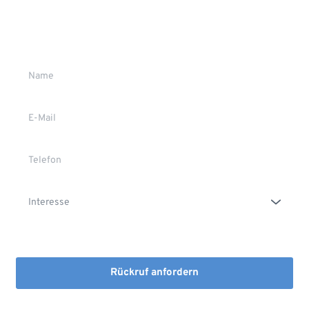
Wir rufen Sie gerne zurück
Gerne stehen wir Ihnen persönlich Rede und Antwort.
Die Erstinformation habe ich gelesen und heruntergeladen
Rückruf anfordern