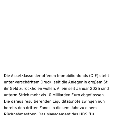
Mit dem Absenden stimmen Sie der Verarbeitung Ihrer Daten 
sowie der Kontaktaufnahme per E-Mail, Post oder Telefon zu. 
Erstinformation
Datenschutzhinweise
Die Assetklasse der offenen Immobilienfonds (OIF) steht
unter verschärftem Druck, seit die Anleger in großem Stil
ihr Geld zurückholen wollen. Allein seit Januar 2025 sind
unterm Strich mehr als 10 Milliarden Euro abgeflossen.
Die daraus resultierenden Liquiditätsnöte zwingen nun
bereits den dritten Fonds in diesem Jahr zu einem
Rücknahmestopp. Das Management des UBS (D)