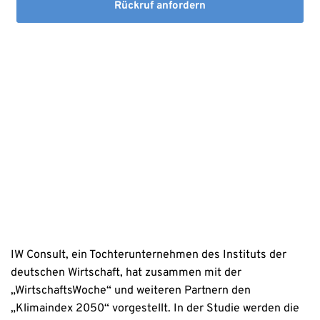
Rückruf anfordern
Mit dem Absenden stimmen Sie der Verarbeitung Ihrer Daten 
sowie der Kontaktaufnahme per E-Mail, Post oder Telefon zu. 
Erstinformation
Datenschutzhinweise
IW Consult, ein Tochterunternehmen des Instituts der
deutschen Wirtschaft, hat zusammen mit der
„WirtschaftsWoche“ und weiteren Partnern den
„Klimaindex 2050“ vorgestellt. In der Studie werden die