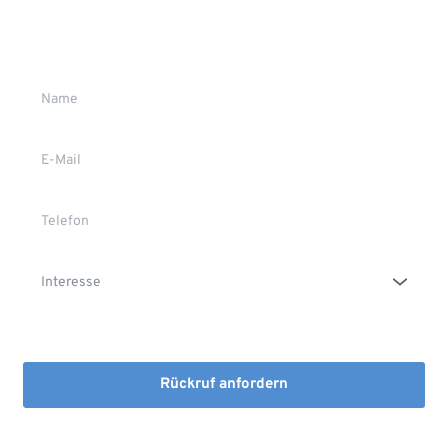
Wir rufen Sie gerne zurück
Gerne stehen wir Ihnen persönlich Rede und Antwort.
Die Erstinformation habe ich gelesen und heruntergeladen
Rückruf anfordern
Mit dem Absenden stimmen Sie der Verarbeitung Ihrer Daten 