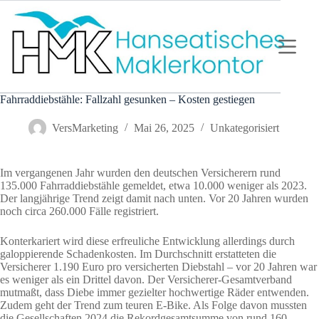
Zum
Inhalt
springen
Fahrraddiebstähle: Fallzahl gesunken – Kosten gestiegen
VersMarketing
Mai 26, 2025
Unkategorisiert
Im vergangenen Jahr wurden den deutschen Versicherern rund
135.000 Fahrraddiebstähle gemeldet, etwa 10.000 weniger als 2023.
Der langjährige Trend zeigt damit nach unten. Vor 20 Jahren wurden
noch circa 260.000 Fälle registriert.
Konterkariert wird diese erfreuliche Entwicklung allerdings durch
galoppierende Schadenkosten. Im Durchschnitt erstatteten die
Versicherer 1.190 Euro pro versicherten Diebstahl – vor 20 Jahren war
es weniger als ein Drittel davon. Der Versicherer-Gesamtverband
mutmaßt, dass Diebe immer gezielter hochwertige Räder entwenden.
Zudem geht der Trend zum teuren E-Bike. Als Folge davon mussten
die Gesellschaften 2024 die Rekordgesamtsumme von rund 160